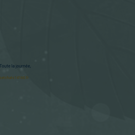
Toute la journée,
nsetchats14160.fr