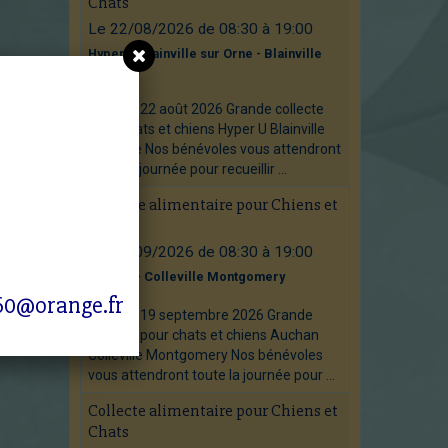
Chats
Le 22/08/2026
de 08:30
à 19:00
Hyper U Blainville sur Orne - Blainville
sur Orne
Samedi 22 août 2026 Grande collecte
pour chats et chiens Hyper U Blainville
sur Orne Nos bénévoles vous attendront
toute la journée pour recueillir ...
n
Collecte alimentaire pour Chiens et
Chats
Le 19/09/2026
de 08:30
à 19:00
Auchan - Colleville Montgomery
160@orange.fr
Samedi 19 septembre 2026 Grande
collecte pour chats et chiens Auchan
Colleville Montgomery Nos bénévoles
vous attendront toute la journée pour ...
Collecte alimentaire pour Chiens et
Chats