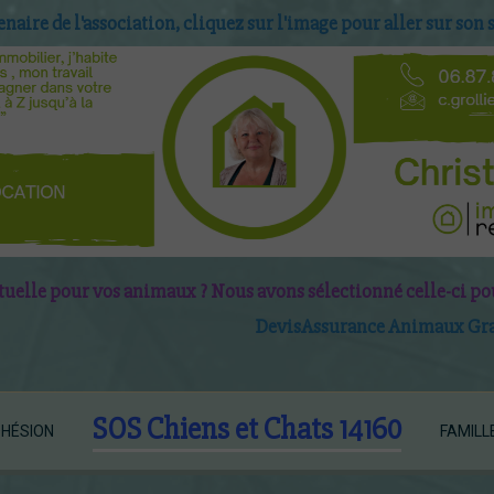
enaire de l'association, cliquez sur l'image pour aller sur son si
elle pour vos animaux ? Nous avons sélectionné celle-ci po
D
evis
Assurance Animaux Grat
SOS Chiens et Chats 14160
HÉSION
FAMILL