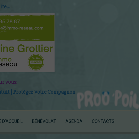
te...
ur vous:
uit | P
roté
gez Votre Compagnon
E D'ACCUEIL
BÉNÉVOLAT
AGENDA
CONTACTS