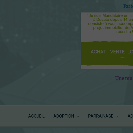
Part
Une mutu
ACCUEIL
ADOPTION
PARRAINAGE
AD