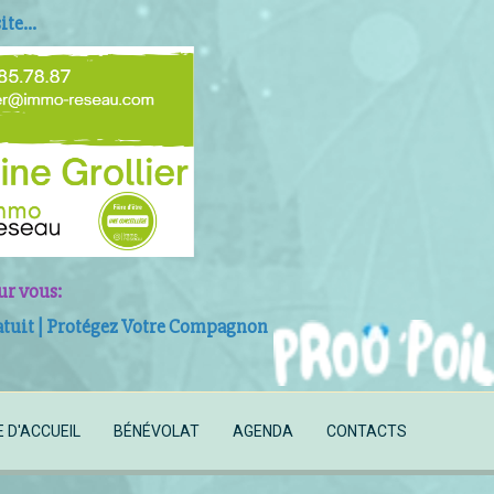
te...
ur vous:
uit | P
roté
gez Votre Compagnon
E D'ACCUEIL
BÉNÉVOLAT
AGENDA
CONTACTS