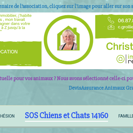
enaire de l'association, cliquez sur l'image pour aller sur son si
elle pour vos animaux ? Nous avons sélectionné celle-ci po
D
evis
Assurance Animaux Grat
SOS Chiens et Chats 14160
HÉSION
FAMILL