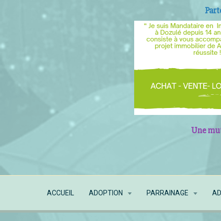
Part
Une mutu
ACCUEIL
ADOPTION
PARRAINAGE
AD