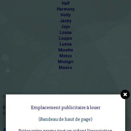
Half
Harmony
Holly
Jacky
Jojo
Louna
Loupio
Lumia
Minette
Motus
Mistigri
Mouss
02 31 43 90 42 (transfert gratuit vers le portab
http://www.efoa.fr/
Emplacement publicitaire à louer
Ecole française d'ostéopathie animale
Citis, 14200 Hérouville
Saint Clair Calvados / Normandie France
(Bandeau de haut de page)
Faites votre promo tout en aidant l'association
Partager
Facebook
Twitter
Email