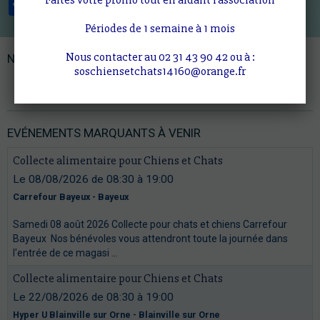
Périodes de 1 semaine à 1 mois
Nous contacter au 02 31 43 90 42 ou à :
NOTRE PARRAIN
soschiensetchats14160@orange.fr
Trompette d'or, Coeur d'or
EVÉNEMENTS MARQUANTS À VENIR
Collecte alimentaire pour Chiens et Chats
Le 08/08/2026
de 08:30
à 19:00
Carrefour Bayeux - Bayeux
Samedi 08 août 2026 Collecte pour chats et chiens Carrefour
Bayeux Nos bénévoles vous attendront toute la journée dans
l'entrée de ce magasi ...
Collecte alimentaire pour Chiens et Chats
Le 22/08/2026
de 08:30
à 19:00
Hyper U Blainville sur Orne - Blainville sur Orne