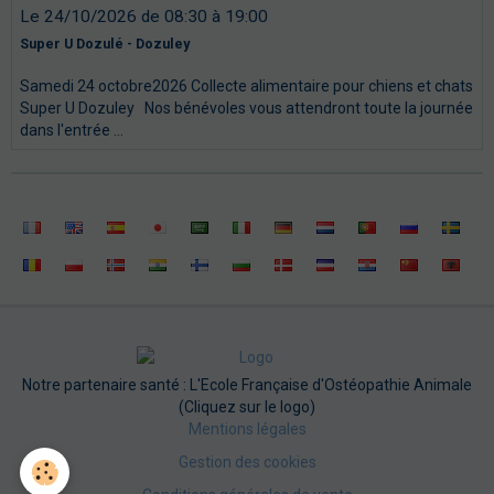
Le 24/10/2026
de 08:30
à 19:00
Super U Dozulé - Dozuley
Samedi 24 octobre2026 Collecte alimentaire pour chiens et chats
Super U Dozuley Nos bénévoles vous attendront toute la journée
dans l'entrée ...
Notre partenaire santé : L'Ecole Française d'Ostéopathie Animale
(Cliquez sur le logo)
Mentions légales
Gestion des cookies