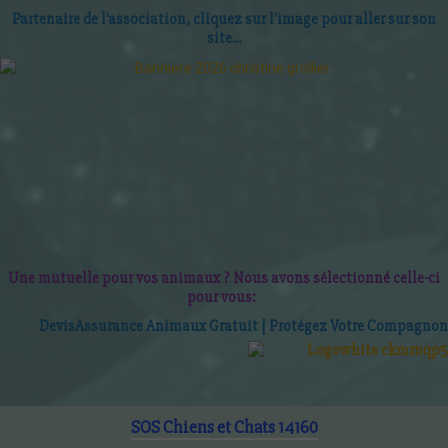
Partenaire de l'association, cliquez sur l'image pour aller sur son
site...
Une mutuelle pour vos animaux ? Nous avons sélectionné celle-ci
pour vous:
D
evis
Assurance Animaux Gratuit | P
roté
gez Votre Compagnon
SOS Chiens et Chats 14160