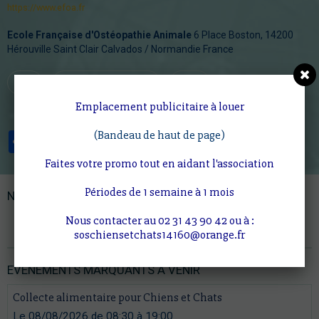
https://www.efoa.fr
Ecole Française d'Ostéopathie Animale
6 Place Boston, 14200
Hérouville Saint Clair Calvados / Normandie France
chat
ostéopathie animale
EFOA
Emplacement publicitaire à louer
(Bandeau de haut de page)
Partager
Facebook
Twitter
Email
Faites votre promo tout en aidant l'association
Périodes de 1 semaine à 1 mois
NOTRE PARRAIN
Nous contacter au 02 31 43 90 42 ou à :
Trompette d'or, Coeur d'or
soschiensetchats14160@orange.fr
EVÉNEMENTS MARQUANTS À VENIR
Collecte alimentaire pour Chiens et Chats
Le 08/08/2026
de 08:30
à 19:00