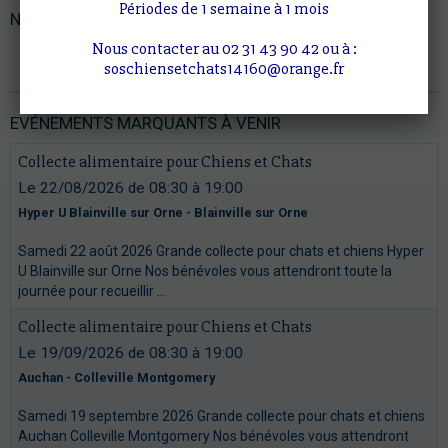
Périodes de 1 semaine à 1 mois
NOTRE PARRAIN
Nous contacter au 02 31 43 90 42 ou à :
Trompette d'or, Coeur d'or
soschiensetchats14160@orange.fr
EVÉNEMENTS MARQUANTS À VENIR
Collecte alimentaire pour Chiens et Chats
Le 22/08/2026
de 08:30
à 19:00
Hyper U Blainville sur Orne - Blainville sur Orne
Samedi 22 août 2026 Grande collecte pour chats et chiens Hyper
U Blainville sur Orne Nos bénévoles vous attendront toute la
journée pour recueillir ...
Collecte alimentaire pour Chiens et Chats
Le 19/09/2026
de 08:30
à 19:00
Auchan - Colleville Montgomery
Samedi 19 septembre 2026 Grande collecte pour chats et chiens
Auchan Colleville Montgomery Nos bénévoles vous attendront